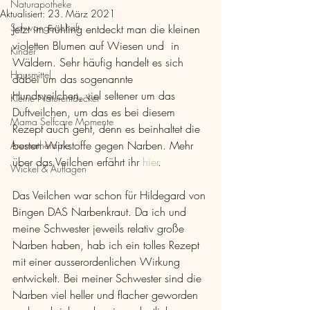
Naturapotheke
Aktualisiert:
23. März 2021
Schwangerschaft
Jetzt im Frühling entdeckt man die kleinen 
violetten Blumen auf Wiesen und  in 
Kinder
Wäldern. Sehr häufig handelt es sich 
Hausmittel
dabei um das sogenannte 
Hundsveilchen, viel seltener um das 
Kleine Naturentdecker
Duftveilchen, um das es bei diesem 
Mama Selfcare Momente
Rezept auch geht, denn es beinhaltet die 
besten Wirkstoffe gegen Narben. Mehr 
Aromatherapie
über das Veilchen erfährt ihr 
hier
.
Wickel & Auflagen
Das Veilchen war schon für Hildegard von 
Bingen DAS Narbenkraut. Da ich und 
meine Schwester jeweils relativ große 
Narben haben, hab ich ein tolles Rezept 
mit einer ausserordenlichen Wirkung 
entwickelt. Bei meiner Schwester sind die 
Narben viel heller und flacher geworden 