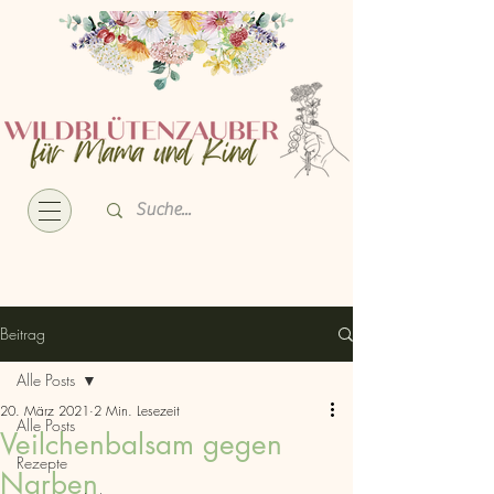
Beitrag
Alle Posts
20. März 2021
2 Min. Lesezeit
Alle Posts
Veilchenbalsam gegen
Rezepte
Narben