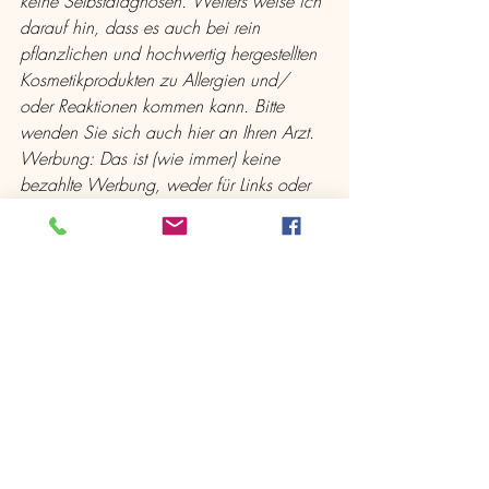
keine Selbstdiagnosen. Weiters weise ich 
darauf hin, dass es auch bei rein 
pflanzlichen und hochwertig hergestellten 
Kosmetikprodukten zu Allergien und/ 
oder Reaktionen kommen kann. Bitte 
wenden Sie sich auch hier an Ihren Arzt.
Werbung: Das ist (wie immer) keine 
bezahlte Werbung, weder für Links oder 
Erwähnungen bekomme ich Geld oder 
gratis zur Verfügung gestellte Produkte.
Naturkosmetik
Veilchen
Narben
Naturapotheke
Naturapotheke