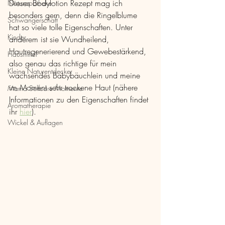
Dieses Bodylotion Rezept mag ich 
Naturapotheke
besonders gern, denn die Ringelblume 
Schwangerschaft
hat so viele tolle Eigenschaften. Unter 
Kinder
anderem ist sie Wundheilend, 
Hautregenerierend und Gewebestärkend, 
Hausmittel
also genau das richtige für mein 
Kleine Naturentdecker
wachsendes Babybäuchlein und meine 
im Moment sehr trockene Haut (nähere 
Mama Selfcare Momente
Informationen zu den Eigenschaften findet 
Aromatherapie
ihr 
hier
).
Wickel & Auflagen