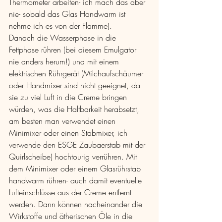
Thermometer arbeiten- ich mach das aber 
nie- sobald das Glas Handwarm ist 
nehme ich es von der Flamme). 
Danach die Wasserphase in die 
Fettphase rühren (bei diesem Emulgator 
nie anders herum!) und mit einem 
elektrischen Rührgerät (Milchaufschäumer 
oder Handmixer sind nicht geeignet, da 
sie zu viel Luft in die Creme bringen 
würden, was die Haltbarkeit herabsetzt, 
am besten man verwendet einen 
Minimixer oder einen Stabmixer, ich 
verwende den ESGE Zaubaerstab mit der 
Quirlscheibe) hochtourig verrühren. Mit 
dem Minimixer oder einem Glasrührstab 
handwarm rühren- auch damit eventuelle 
Lufteinschlüsse aus der Creme entfernt 
werden. Dann können nacheinander die 
Wirkstoffe und ätherischen Öle in die 