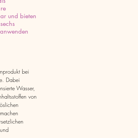
ls 
re 
bar und bieten 
 sechs 
ie anwenden 
nprodukt bei 
le. Dabei 
nsierte Wasser, 
haltsstoffen von 
öslichen 
e machen 
setzlichen 
 und 