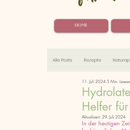
HOME
Alle Posts
Rezepte
Naturap
11. Juli 2024
5 Min. Leseze
Mama Selfcare Momente
Hydrolate
Helfer fü
Aktualisiert:
29. Juli 2024
In der heutigen Ze