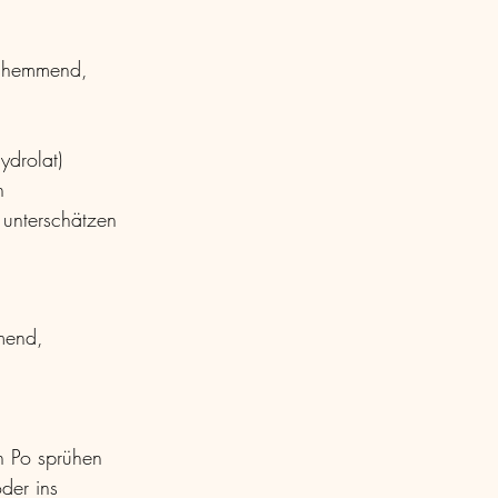
gshemmend, 
ydrolat)
h 
 unterschätzen
mend, 
n Po sprühen 
der ins 