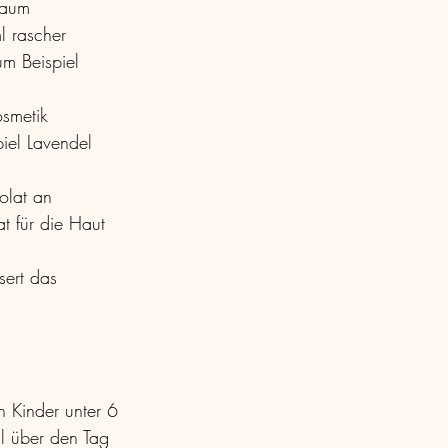
raum
l rascher 
um Beispiel 
osmetik
iel Lavendel 
olat an
t für die Haut 
sert das 
n Kinder unter 6 
l über den Tag 