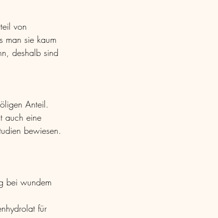
teil von 
ss man sie kaum 
nn, deshalb sind 
ligen Anteil. 
t auch eine 
Studien bewiesen.
tig bei wundem   
nhydrolat für 