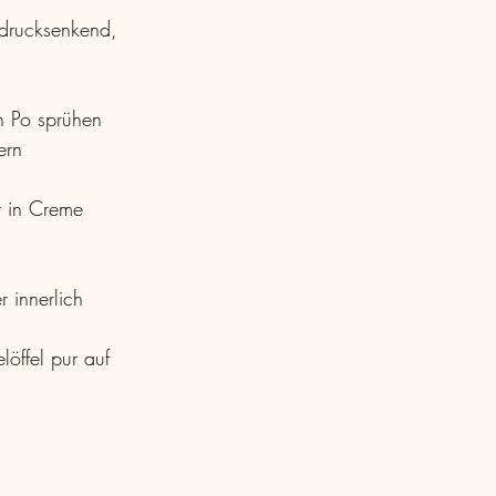
utdrucksenkend, 
n Po sprühen 
ern
r in Creme 
 innerlich 
öffel pur auf 
n