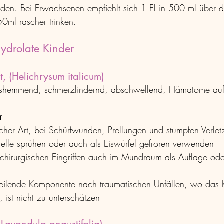
rden. Bei Erwachsenen empfiehlt sich 1 El in 500 ml über de
50ml rascher trinken.
ydrolate Kinder 
, (Helichrysum italicum)
shemmend, schmerzlindernd, abschwellend, Hämatome aufl
r
cher Art, bei Schürfwunden, Prellungen und stumpfen Verlet
stelle sprühen oder auch als Eiswürfel gefroren verwenden
hirurgischen Eingriffen auch im Mundraum als Auflage ode
heilende Komponente nach traumatischen Unfällen, wo das K
 ist nicht zu unterschätzen