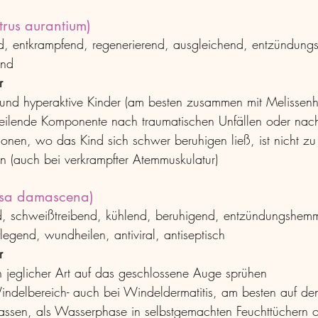
trus aurantium)
d, entkrampfend, regenerierend, ausgleichend, entzündun
end
r
und hyperaktive Kinder (am besten zusammen mit Melissenh
heilende Komponente nach traumatischen Unfällen oder nac
ionen, wo das Kind sich schwer beruhigen ließ, ist nicht zu
en (auch bei verkrampfter Atemmuskulatur)
osa damascena)
d, schweißtreibend, kühlend, beruhigend, entzündungshem
egend, wundheilen, antiviral, antiseptisch
r
 jeglicher Art auf das geschlossene Auge sprühen
indelbereich- auch bei Windeldermatitis, am besten auf de
assen, als Wasserphase in selbstgemachten Feuchttüchern o