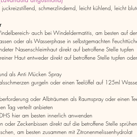
(Lavandula angustifolia)
juckreizstillend, schmerzlindernd, leicht kühlend, leicht bl
r
indelbereich- auch bei Windeldermatitis, am besten auf de
lassen oder als Wasserphase in selbstgemachten Feuchttüch
ndeter Nasenschleimhaut direkt auf betroffene Stelle tupfen
reiner Haut entweder direkt auf betroffene Stelle tupfen ode
 und als Anti Mücken Spray
sschmerzen gurgeln oder einen Teelöffel auf 125ml Wasser
rforderung oder Albträumen als Raumspray oder einen Teel
 Tag verteilt anbieten
ADHS hier am besten innerlich anwenden
n oder Zeckenbissen direkt auf die betroffene Stelle sprühe
äschen, am besten zusammen mit Zitronenmelissenhydrolat