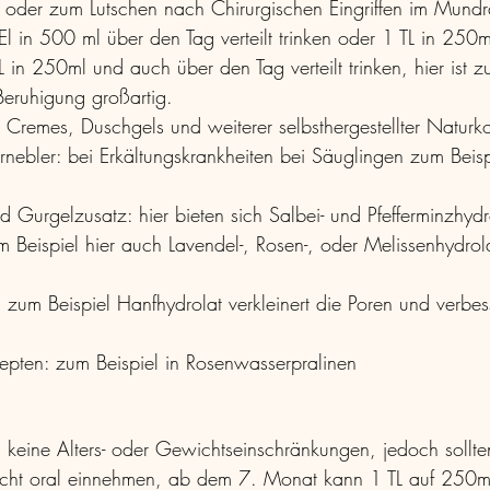
t oder zum Lutschen nach Chirurgischen Eingriffen im Mund
l in 500 ml über den Tag verteilt trinken oder 1 TL in 250m
TL in 250ml und auch über den Tag verteilt trinken, hier ist z
Beruhigung großartig.
Cremes, Duschgels und weiterer selbsthergestellter Naturk
ernebler: bei Erkältungskrankheiten bei Säuglingen zum Beisp
Gurgelzusatz: hier bieten sich Salbei- und Pfefferminzhydr
 Beispiel hier auch Lavendel-, Rosen-, oder Melissenhydrola
 zum Beispiel Hanfhydrolat verkleinert die Poren und verbes
zepten: zum Beispiel in Rosenwasserpralinen
s keine Alters- oder Gewichtseinschränkungen, jedoch sollte
cht oral einnehmen, ab dem 7. Monat kann 1 TL auf 250m