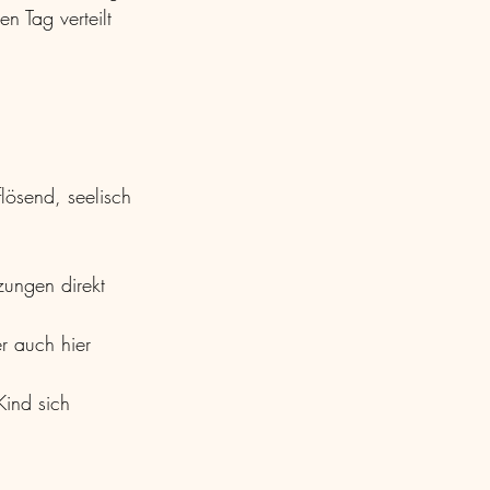
n Tag verteilt 
ösend, seelisch 
zungen direkt 
r auch hier 
ind sich 