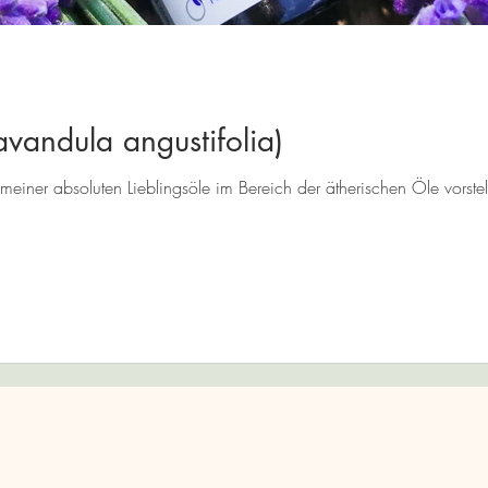
avandula angustifolia)
einer absoluten Lieblingsöle im Bereich der ätherischen Öle vorstel