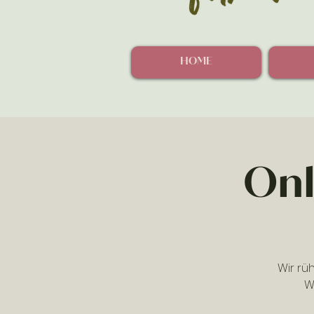
HOME
Onl
Wir rü
W