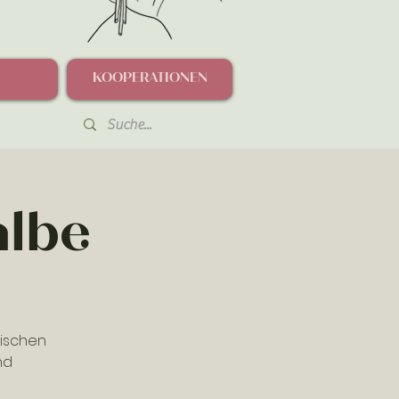
KOOPERATIONEN
albe
nischen
nd