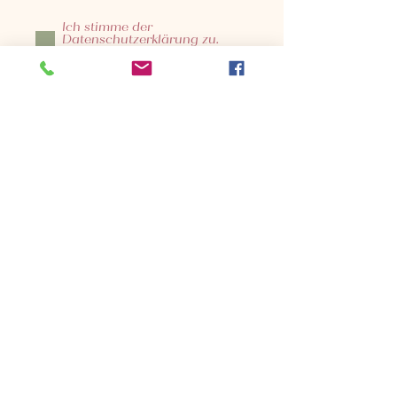
Ich stimme der
Datenschutzerklärung zu.
Datenschutzhinweis
Jetzt abonnieren
Inhaberin:
Viktoria Leitner
4081 Hartkirchen
Österreich
© 2023 by Design for Life.
Proudly created with
Wix.com