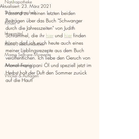
Naturapotheke
Aktualisiert:
23. März 2021
Schwangerschaft
Passend zu meinen letzten beiden 
Beiträgen über das Buch "Schwanger 
Kinder
durch die Jahresszeiten" von Judith 
Hausmittel
Schrammel, die ihr 
hier
 und 
hier
 finden 
könnt, darf ich euch heute auch eines 
Kleine Naturentdecker
meiner Lieblingsrezepte aus dem Buch 
Mama Selfcare Momente
veröffentlichen. Ich liebe den Geruch von 
Monoi Frangipani Öl und speziell jetzt im 
Aromatherapie
Herbst holt der Duft den Sommer zurück 
Wickel & Auflagen
auf die Haut!