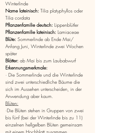
Winterlinde
Name lateinisch:
 Tilia platyphyllos
oder
Tilia cordata
Pflanzenfamilie deutsch: 
Lippenblütler
Pflanzenfamilie lateinisch: 
Lamiaceae
Blüte: 
Sommerlinde ab Ende Mai/ 
Anfang Juni, Winterlinde zwei Wochen 
später
Blätter: 
ab Mai bis zum Laubabwurf
Erkennungsmerkmale: 
· Die Sommerlinde und die Winterlinde 
sind zwei unterschiedliche Bäume die 
sich im Aussehen unterscheiden, in der 
Anwendung aber kaum.
Blüten:
·Die Blüten stehen in Gruppen von zwei 
bis fünf (bei der Winterlinde bis zu 11) 
einzelnen hellgelben Blüten gemeinsam 
mit einem Hochblatt zusammen