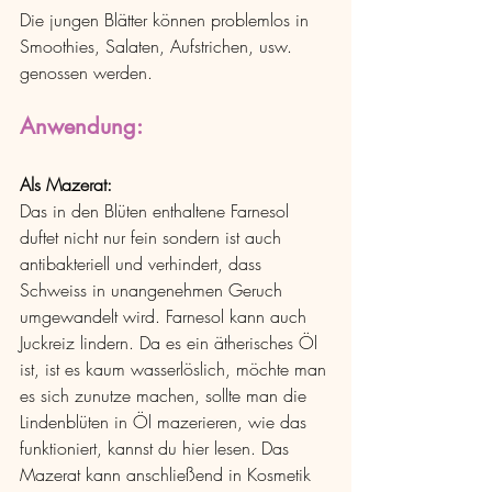
Die jungen Blätter können problemlos in 
Smoothies, Salaten, Aufstrichen, usw. 
genossen werden.
Anwendung: 
Als Mazerat:
Das in den Blüten enthaltene Farnesol 
duftet nicht nur fein sondern ist auch 
antibakteriell und verhindert, dass 
Schweiss in unangenehmen Geruch 
umgewandelt wird. Farnesol kann auch 
Juckreiz lindern. Da es ein ätherisches Öl 
ist, ist es kaum wasserlöslich, möchte man 
es sich zunutze machen, sollte man die 
Lindenblüten in Öl mazerieren, wie das 
funktioniert, kannst du hier lesen. Das 
Mazerat kann anschließend in Kosmetik 