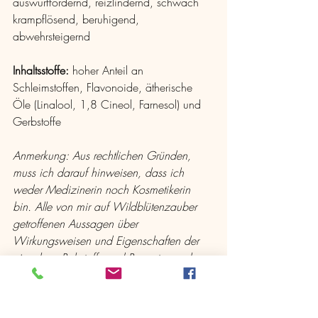
auswurffördernd, reizlindernd, schwach 
krampflösend, beruhigend, 
abwehrsteigernd
Inhaltsstoffe: 
hoher Anteil an 
Schleimstoffen, Flavonoide, ätherische 
Öle (Linalool, 1,8 Cineol, Farnesol) und 
Gerbstoffe
Anmerkung: Aus rechtlichen Gründen, 
muss ich darauf hinweisen, dass ich 
weder Medizinerin noch Kosmetikerin 
bin. Alle von mir auf Wildblütenzauber 
getroffenen Aussagen über 
Wirkungsweisen und Eigenschaften der 
einzelnen Rohstoffe und Rezepte ergeben 
sich aus meinen Erkenntnissen und 
Erfahrungen bei ihrer Verwendung. Ich 
weise ausdrücklich darauf hin, dass ich 