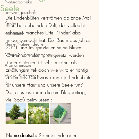
Naturapotheke
Seele
Schwangerschaft
Die Lindenblüten verströmen ab Ende Mai 
Kinder
ihren bezaubernden Duft, der vielleicht 
schon so manches Urteil "linder" also 
Hausmittel
milder gemacht hat. Der Baum des Jahres 
Kleine Naturentdecker
2021 und im speziellen seine Blüten 
Mama Selfcare Momente
können so vielseitig eingesetzt werden. 
Lindenblütentee ist sehr bekannt als 
Aromatherapie
Erkältungsmittel- doch wie wird er richtig 
Wickel & Auflagen
zubereitet? Und was kann die Lindenblüte 
für unsere Haut und unsere Seele tun?- 
Das alles lest ihr in diesem Blogbeitrag, 
viel Spaß beim Lesen :-)
Name deutsch: 
Sommerlinde oder 